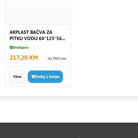
AKPLAST BAČVA ZA
PITKU VODU 60*125*56
300l ČETVRTASTA
Dostupno
217,20 KM
Sa PDV-om
View
Dodaj u korpu