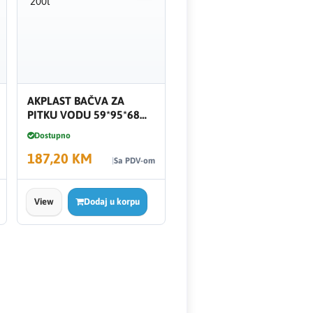
AKPLAST BAČVA ZA
PITKU VODU 59*95*68
200l
Dostupno
187,20 KM
Sa PDV-om
View
Dodaj u korpu