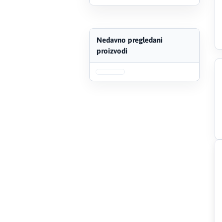
Creaton
Nedavno pregledani
DAEWOO
proizvodi
Den Braven
Effebi
Eldom
Electrolux
ENGO
EuroFence
Felder