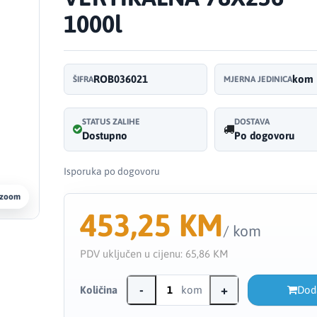
1000l
ROB036021
kom
ŠIFRA
MJERNA JEDINICA
STATUS ZALIHE
DOSTAVA
Dostupno
Po dogovoru
Isporuka po dogovoru
 zoom
453,25 KM
/ kom
PDV uključen u cijenu:
65,86 KM
-
+
Količina
kom
Dod