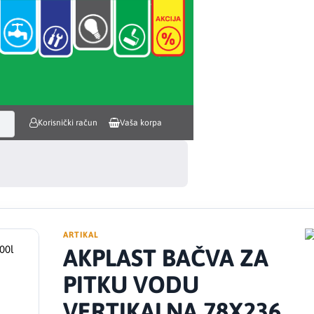
Korisnički račun
Vaša korpa
ARTIKAL
AKPLAST BAČVA ZA
PITKU VODU
VERTIKALNA 78X236