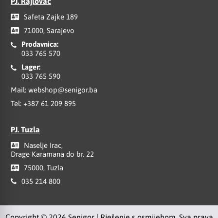
PJ. Rajlovac
Safeta Zajke 189
71000, Sarajevo
Prodavnica:
033 765 570
Lager:
033 765 590
Mail:
webshop@senigor.ba
Tel:
+387 61 209 895
PJ. Tuzla
Naselje Irac,
Drage Karamana do br. 22
75000, Tuzla
035 214 800
Copyright © 2026 Senigor | Rješenje s osmijehom. Sva prava