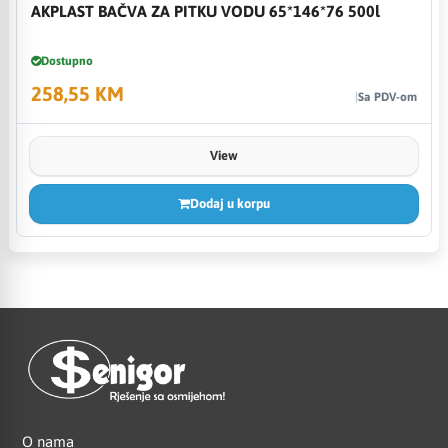
AKPLAST BAČVA ZA PITKU VODU 65*146*76 500l
Dostupno
258,55 KM
Sa PDV-om
View
Dodaj u korpu
O nama