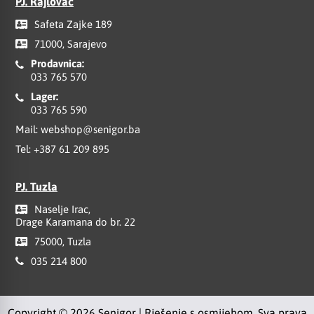
PJ. Rajlovac
Safeta Zajke 189
71000, Sarajevo
Prodavnica:
033 765 570
Lager:
033 765 590
Mail:
webshop@senigor.ba
Tel:
+387 61 209 895
PJ. Tuzla
Naselje Irac,
Drage Karamana do br. 22
75000, Tuzla
035 214 800
Copyright © 2026 Senigor | Rješenje s osmijehom. Sva prava