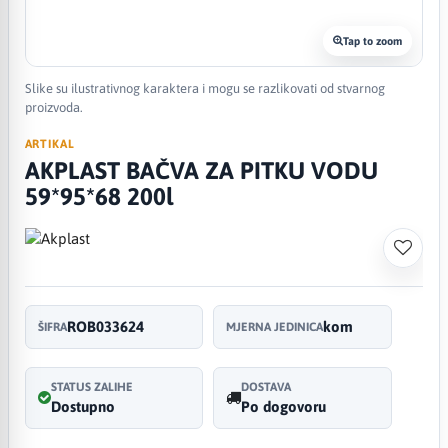
Tap to zoom
Slike su ilustrativnog karaktera i mogu se razlikovati od stvarnog
proizvoda.
ARTIKAL
AKPLAST BAČVA ZA PITKU VODU
59*95*68 200l
ROB033624
kom
ŠIFRA
MJERNA JEDINICA
STATUS ZALIHE
DOSTAVA
Dostupno
Po dogovoru