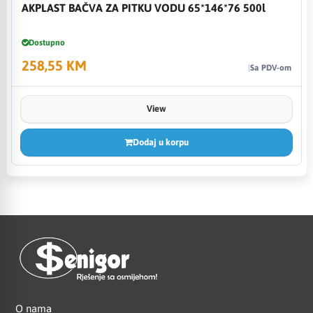
AKPLAST BAČVA ZA PITKU VODU 65*146*76 500l
Dostupno
258,55 KM
Sa PDV-om
View
Dodaj u korpu
O nama