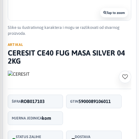
Tap to zoom
Slike su ilustrativnog karaktera i mogu se razlikovati od stvarnog
proizvoda.
ARTIKAL
CERESIT CE40 FUG MASA SILVER 04
2KG
ROB017103
5900089106011
ŠIFRA
GTIN
kom
MJERNA JEDINICA
STATUS ZALIHE
DOSTAVA