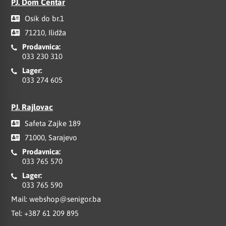
PJ. Dom Centar
Osik do br.1
71210, Ilidža
Prodavnica:
033 230 310
Lager:
033 274 605
PJ. Rajlovac
Safeta Zajke 189
71000, Sarajevo
Prodavnica:
033 765 570
Lager:
033 765 590
Mail:
webshop@senigor.ba
Tel:
+387 61 209 895