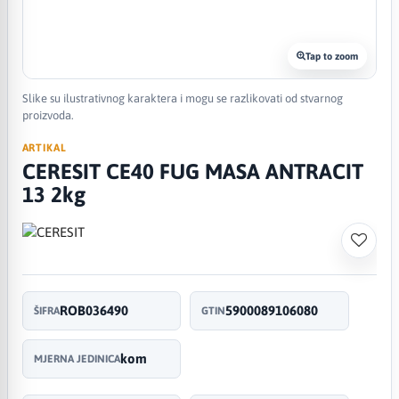
Tap to zoom
Slike su ilustrativnog karaktera i mogu se razlikovati od stvarnog
proizvoda.
ARTIKAL
CERESIT CE40 FUG MASA ANTRACIT
13 2kg
ROB036490
5900089106080
ŠIFRA
GTIN
kom
MJERNA JEDINICA