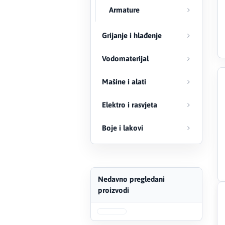
Armature
Creaton
Grijanje i hlađenje
DAEWOO
Vodomaterijal
Den Braven
Mašine i alati
Effebi
Elektro i rasvjeta
Eldom
Boje i lakovi
Electrolux
ENGO
Nedavno pregledani
proizvodi
EuroFence
Felder