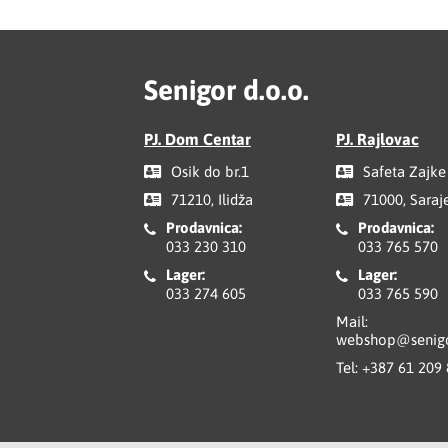
Senigor d.o.o.
PJ. Dom Centar
PJ. Rajlovac
Osik do br.1
Safeta Zajke
71210, Ilidža
71000, Saraj
Prodavnica:
Prodavnica:
033 230 310
033 765 570
Lager:
Lager:
033 274 605
033 765 590
Mail:
webshop@senigo
Tel:
+387 61 209