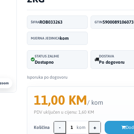
ROB033263
5900089106073
ŠIFRA
GTIN
kom
MJERNA JEDINICA
STATUS ZALIHE
DOSTAVA
Dostupno
Po dogovoru
Isporuka po dogovoru
 zoom
11,00 KM
/ kom
PDV uključen u cijenu:
1,60 KM
-
+
Količina
kom
Dod