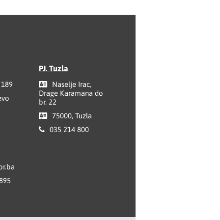
PJ. Tuzla
 189
Naselje Irac,
Drage Karamana do
evo
br. 22
75000, Tuzla
035 214 800
r.ba
 895