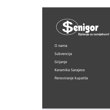
Kastamonu
KERAMIKA KANJIŽA
Knauf
O nama
LAFAT
Subvencija
Livarna Titan
Grijanje
Magmaweld
Keramika Sarajevo
Renoviranje kupatila
Makel
Makita
MASS - light