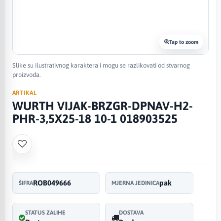
Tap to zoom
Slike su ilustrativnog karaktera i mogu se razlikovati od stvarnog
proizvoda.
ARTIKAL
WURTH VIJAK-BRZGR-DPNAV-H2-
PHR-3,5X25-18 10-1 018903525
ROB049666
pak
ŠIFRA
MJERNA JEDINICA
STATUS ZALIHE
DOSTAVA