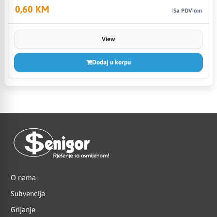
0,60 KM
Sa PDV-om
View
Dodaj u korpu
O nama
Subvencija
Grijanje