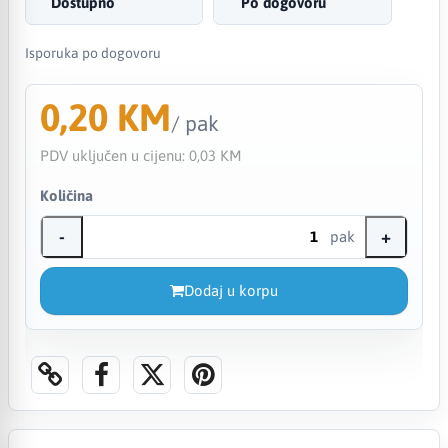
Dostupno
Po dogovoru
Isporuka po dogovoru
0,20 KM
/ pak
PDV uključen u cijenu:
0,03 KM
Količina
-
+
pak
Dodaj u korpu