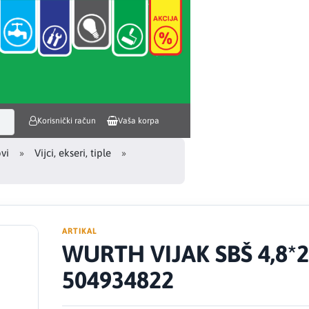
Korisnički račun
Vaša korpa
ovi
Vijci, ekseri, tiple
ARTIKAL
WURTH VIJAK SBŠ 4,8*
504934822