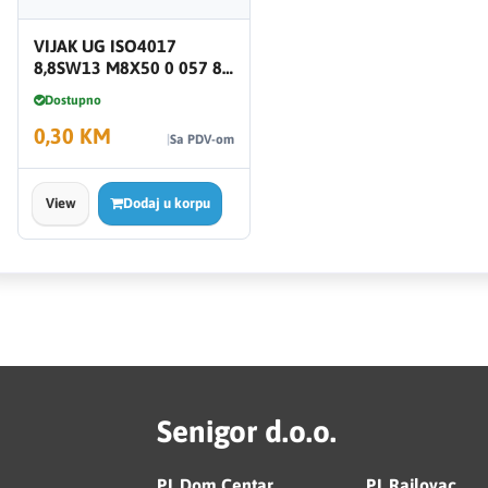
VIJAK UG ISO4017
8,8SW13 M8X50 0 057 8
50
Dostupno
0,30 KM
Sa PDV-om
View
Dodaj u korpu
Senigor d.o.o.
PJ. Dom Centar
PJ. Rajlovac