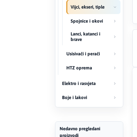
Vijci, ekseri, tiple
Creaton
Spojnice i okovi
DAEWOO
Lanci, katanci i
brave
Den Braven
Usisivači i perači
Effebi
HTZ oprema
Eldom
Elektro i rasvjeta
Electrolux
Boje i lakovi
ENGO
EuroFence
Nedavno pregledani
Felder
proizvodi