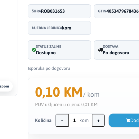
ROB031653
4053479678436
ŠIFRA
GTIN
kom
MJERNA JEDINICA
STATUS ZALIHE
DOSTAVA
Dostupno
Po dogovoru
Isporuka po dogovoru
0,10 KM
 zoom
/ kom
PDV uključen u cijenu:
0,01 KM
-
+
Količina
kom
Dod