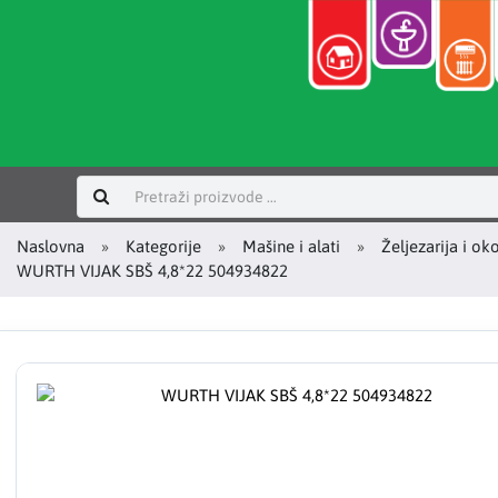
Prijavi se
Naslovna
Kategorije
Mašine i alati
Željezarija i ok
WURTH VIJAK SBŠ 4,8*22 504934822