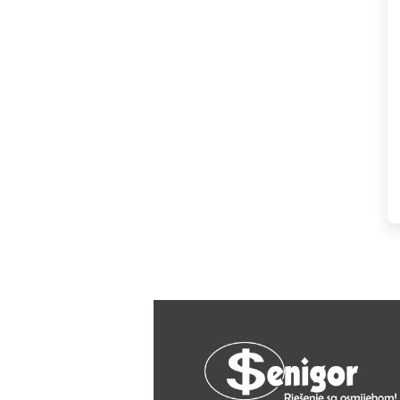
HAGER
Herz
Hidra Stil
Hisense
IGM
Jasic
JUB
Kale
Kalori
Karbosan