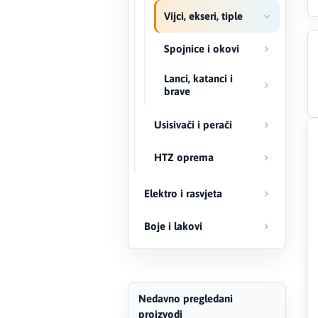
Vijci, ekseri, tiple
Creaton
Spojnice i okovi
DAEWOO
Lanci, katanci i
brave
Den Braven
Usisivači i perači
Effebi
HTZ oprema
Eldom
Elektro i rasvjeta
Electrolux
Boje i lakovi
ENGO
EuroFence
Nedavno pregledani
Felder
proizvodi