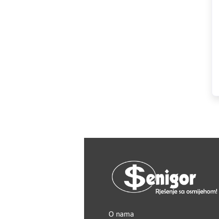
HAGER
Herz
Hidra Stil
Hisense
IGM
Jasic
JUB
Kale
Kalori
O nama
Karbosan