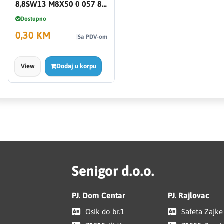
8,8SW13 M8X50 0 057 8
50
Dostupno
0,30 KM
Sa PDV-om
View
Dodaj u korpu
Senigor d.o.o.
PJ. Dom Centar
PJ. Rajlovac
Osik do br.1
Safeta Zajke