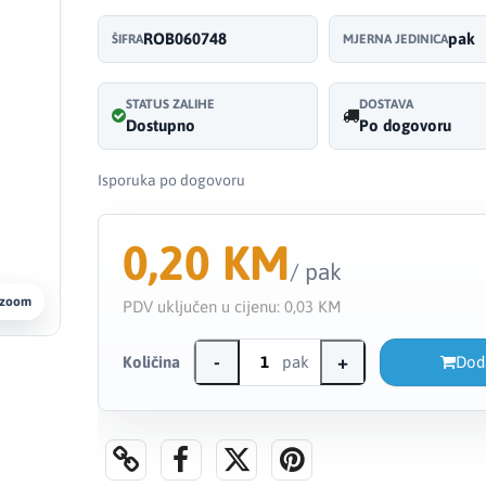
ROB060748
pak
ŠIFRA
MJERNA JEDINICA
STATUS ZALIHE
DOSTAVA
Dostupno
Po dogovoru
Isporuka po dogovoru
0,20 KM
/ pak
 zoom
PDV uključen u cijenu:
0,03 KM
-
+
Količina
pak
Dod