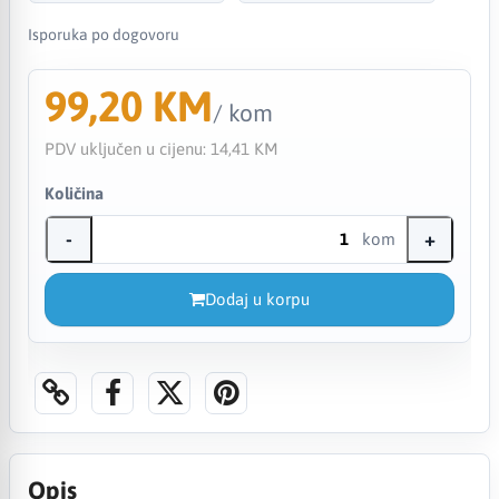
Isporuka po dogovoru
99,20 KM
/ kom
PDV uključen u cijenu:
14,41 KM
Količina
-
+
kom
Dodaj u korpu
Opis