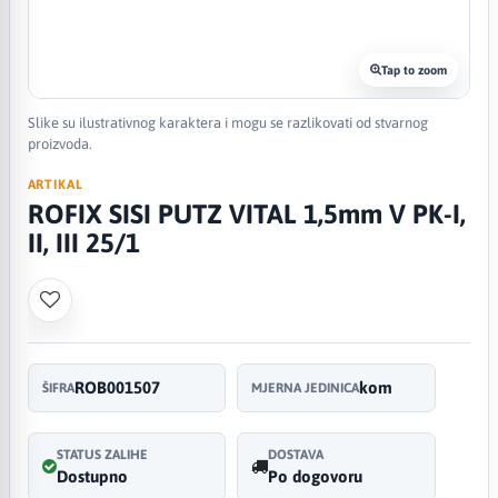
Tap to zoom
Slike su ilustrativnog karaktera i mogu se razlikovati od stvarnog
proizvoda.
ARTIKAL
ROFIX SISI PUTZ VITAL 1,5mm V PK-I,
II, III 25/1
ROB001507
kom
ŠIFRA
MJERNA JEDINICA
STATUS ZALIHE
DOSTAVA
Dostupno
Po dogovoru