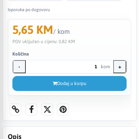
Isporuka po dogovoru
5,65 KM
/ kom
PDV uključen u cijenu:
0,82 KM
Količina
-
+
kom
Dodaj u korpu
Opis