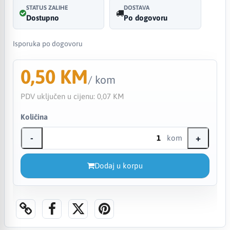
STATUS ZALIHE
DOSTAVA
Dostupno
Po dogovoru
Isporuka po dogovoru
0,50 KM
/ kom
PDV uključen u cijenu:
0,07 KM
Količina
-
+
kom
Dodaj u korpu