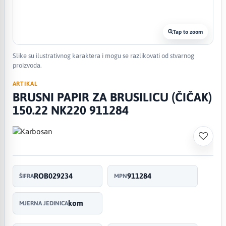
Tap to zoom
Slike su ilustrativnog karaktera i mogu se razlikovati od stvarnog
proizvoda.
ARTIKAL
BRUSNI PAPIR ZA BRUSILICU (ČIČAK)
150.22 NK220 911284
ROB029234
911284
ŠIFRA
MPN
kom
MJERNA JEDINICA