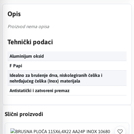
Opis
Proizvod nema opisa
Tehnički podaci
Aluminijum oksid
F Papi
Idealno za brušenje drva, niskolegiranih čelika i
nehrđajućeg čelika (Inox) materijala
Antistatički i zatvoreni premaz
Slični proizvodi