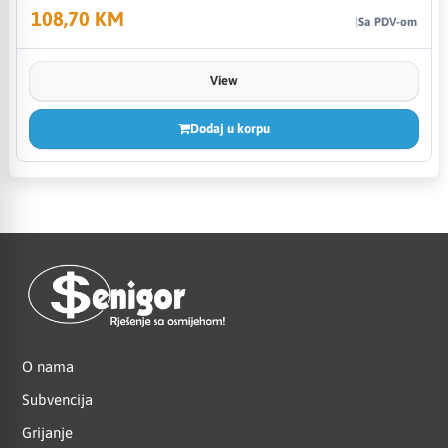
108,70 KM
Sa PDV-om
View
Dodaj u korpu
O nama
Subvencija
Grijanje