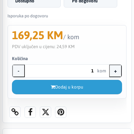
Dostupno
Po dogovoru
Isporuka po dogovoru
169,25 KM
/ kom
PDV uključen u cijenu:
24,59 KM
Količina
-
+
kom
Dodaj u korpu