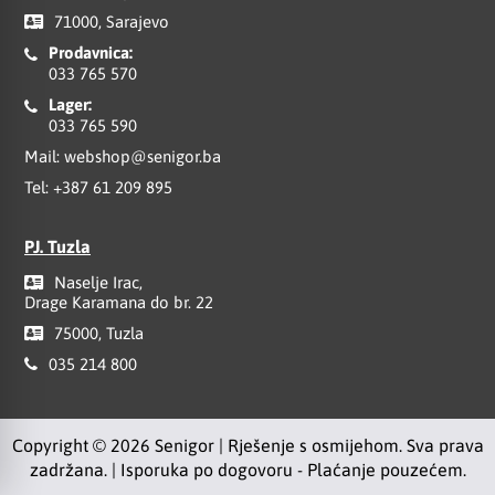
71000, Sarajevo
Prodavnica:
033 765 570
Lager:
033 765 590
Mail:
webshop@senigor.ba
Tel:
+387 61 209 895
PJ. Tuzla
Naselje Irac,
Drage Karamana do br. 22
75000, Tuzla
035 214 800
Copyright © 2026 Senigor | Rješenje s osmijehom. Sva prava
zadržana. | Isporuka po dogovoru - Plaćanje pouzećem.