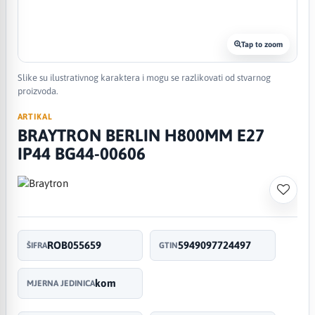
Tap to zoom
Slike su ilustrativnog karaktera i mogu se razlikovati od stvarnog
proizvoda.
ARTIKAL
BRAYTRON BERLIN H800MM E27
IP44 BG44-00606
ROB055659
5949097724497
ŠIFRA
GTIN
kom
MJERNA JEDINICA