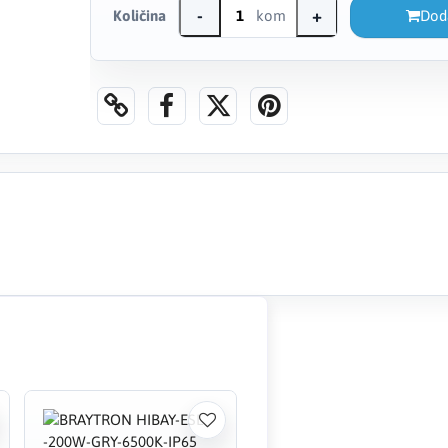
-
+
Količina
kom
Dod