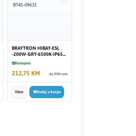
BRAYTRON HIBAY-ESL
-200W-GRY-6500K-IP65
BT45-09632
Dostupno
212,75 KM
Sa PDV-om
View
Dodaj u korpu