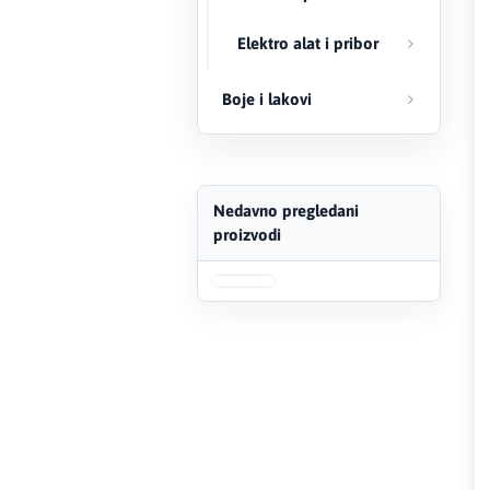
FERRO
Elektro alat i pribor
Firat
Boje i lakovi
Fischer
Geberit
Nedavno pregledani
proizvodi
Gedore Red
Geka
Gold Leon
Green Tech
Grundfos