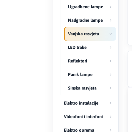
Ugradbene lampe
Creaton
Nadgradne lampe
DAEWOO
Vanjska rasvjeta
Den Braven
LED trake
Effebi
Reflektori
Eldom
Panik lampe
Electrolux
Šinska rasvjeta
ENGO
Elektro instalacije
EuroFence
Videofoni i interfoni
Felder
Elektro oprema