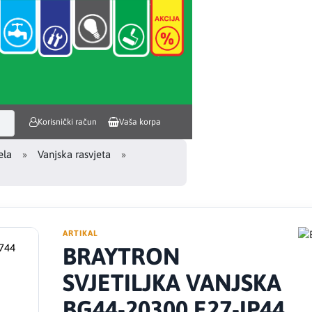
Korisnički račun
Vaša korpa
ela
Vanjska rasvjeta
ARTIKAL
BRAYTRON
SVJETILJKA VANJSKA
BG44-20300 E27-IP44