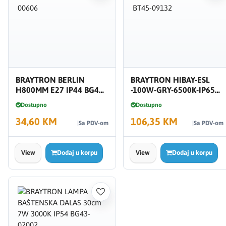
BRAYTRON BERLIN
BRAYTRON HIBAY-ESL
H800MM E27 IP44 BG44-
-100W-GRY-6500K-IP65
00606
BT45-09132
Dostupno
Dostupno
34,60 KM
106,35 KM
Sa PDV-om
Sa PDV-om
View
Dodaj u korpu
View
Dodaj u korpu