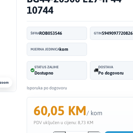
10744
ROB053546
5949097720826
ŠIFRA
GTIN
kom
MJERNA JEDINICA
STATUS ZALIHE
DOSTAVA
Dostupno
Po dogovoru
 zoom
Isporuka po dogovoru
60,05 KM
/ kom
PDV uključen u cijenu:
8,73 KM