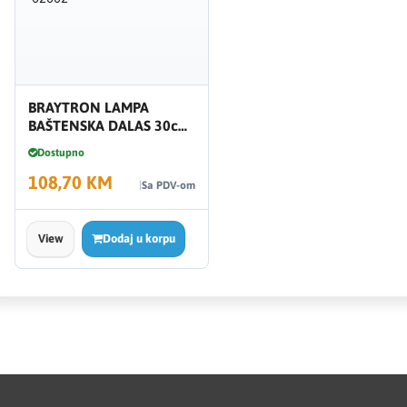
BRAYTRON LAMPA
BAŠTENSKA DALAS 30cm
7W 3000K IP54 BG43-
Dostupno
02002
108,70 KM
Sa PDV-om
View
Dodaj u korpu