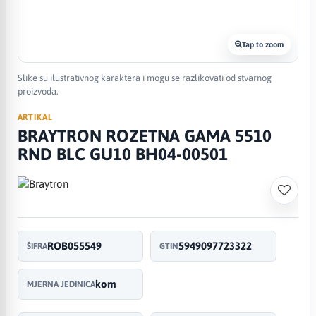
Tap to zoom
Slike su ilustrativnog karaktera i mogu se razlikovati od stvarnog
proizvoda.
ARTIKAL
BRAYTRON ROZETNA GAMA 5510
RND BLC GU10 BH04-00501
ROB055549
5949097723322
ŠIFRA
GTIN
kom
MJERNA JEDINICA