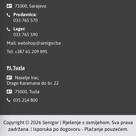
71000, Sarajevo
Prodavnica:
033 765 570
Lager:
033 765 590
Mail:
webshop@senigor.ba
Tel:
+387 61 209 895
PJ. Tuzla
Naselje Irac,
Drage Karamana do br. 22
75000, Tuzla
035 214 800
Copyright © 2026 Senigor | Rješenje s osmijehom. Sva prava
zadržana. | Isporuka po dogovoru - Plaćanje pouzećem.