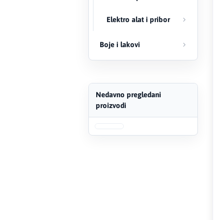
FERRO
Elektro alat i pribor
Firat
Boje i lakovi
Fischer
Geberit
Nedavno pregledani
proizvodi
Gedore Red
Geka
Gold Leon
Green Tech
Grundfos