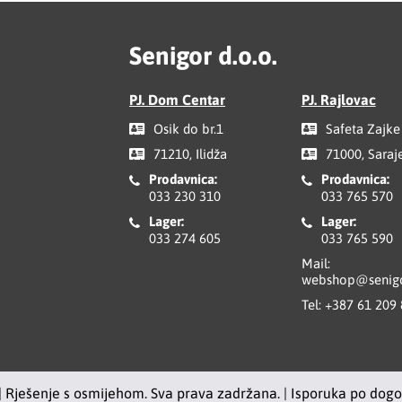
Senigor d.o.o.
PJ. Dom Centar
PJ. Rajlovac
Osik do br.1
Safeta Zajke
71210, Ilidža
71000, Saraj
Prodavnica:
Prodavnica:
033 230 310
033 765 570
Lager:
Lager:
033 274 605
033 765 590
Mail:
webshop@senigo
Tel:
+387 61 209
| Rješenje s osmijehom. Sva prava zadržana. | Isporuka po dog