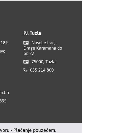
PJ. Tuzla
 189
Naselje Irac,
Drage Karamana do
evo
br. 22
75000, Tuzla
035 214 800
r.ba
 895
ovoru - Plaćanje pouzećem.