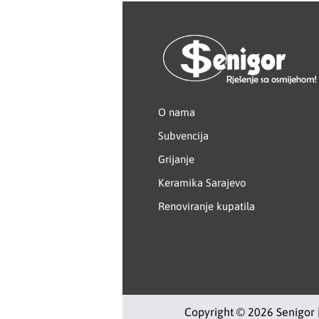
Kastamonu
KERAMIKA KANJIŽA
Knauf
O nama
LAFAT
Subvencija
Grijanje
Livarna Titan
Keramika Sarajevo
Magmaweld
Renoviranje kupatila
Makel
Makita
MASS - light
Copyright © 2026 Senigor 