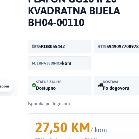
KVADRATNA BIJELA
BH04-00110
ROB055442
5949097708978
ŠIFRA
GTIN
kom
MJERNA JEDINICA
STATUS ZALIHE
DOSTAVA
 zoom
Dostupno
Po dogovoru
Isporuka po dogovoru
27,50 KM
/ kom