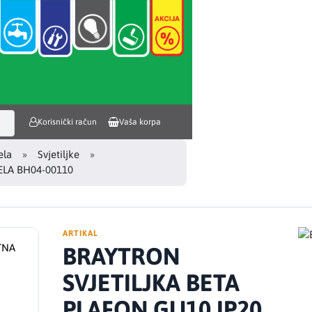
Korisnički račun
Vaša korpa
ela
Svjetiljke
ELA BH04-00110
ARTIKAL
BRAYTRON
SVJETILJKA BETA
PLAFON GU10 IP20