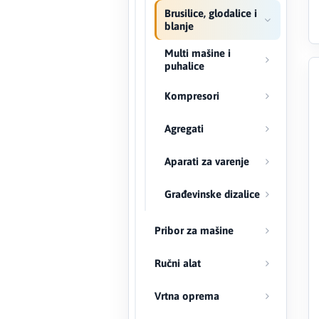
Brusilice, glodalice i
blanje
Creaton
Multi mašine i
DAEWOO
puhalice
Kompresori
Den Braven
Agregati
Effebi
Aparati za varenje
Eldom
Građevinske dizalice
Electrolux
Pribor za mašine
ENGO
Ručni alat
EuroFence
Vrtna oprema
Felder