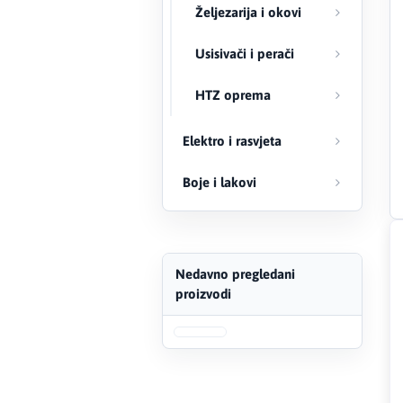
Željezarija i okovi
FERRO
Usisivači i perači
Firat
HTZ oprema
Fischer
Elektro i rasvjeta
Geberit
Boje i lakovi
Gedore Red
Geka
Nedavno pregledani
Gold Leon
proizvodi
Green Tech
Grundfos