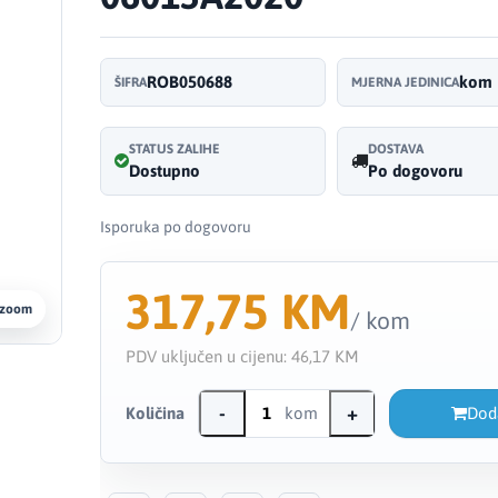
ROB050688
kom
ŠIFRA
MJERNA JEDINICA
STATUS ZALIHE
DOSTAVA
Dostupno
Po dogovoru
Isporuka po dogovoru
317,75 KM
 zoom
/ kom
PDV uključen u cijenu:
46,17 KM
-
+
Količina
kom
Dod