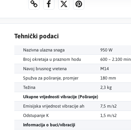
Tehnički podaci
Nazivna ulazna snaga
950 W
Broj okretaja u praznom hodu
600 – 2.100 min
Navoj brusnog vretena
M14
Spužva za poliranje, promjer
180 mm
Težina
2,3 kg
Ukupne vrijednosti vibracije (Poliranje)
Emisijska vrijednost vibracije ah
7,5 m/s2
Odstupanje K
1,5 m/s2
Informacija o buci/vibraciji