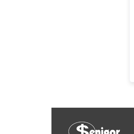
Kastamonu
KERAMIKA KANJIŽA
Knauf
LAFAT
Livarna Titan
Magmaweld
Makel
Makita
MASS - light