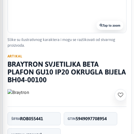
Tap to zoom
Slike su ilustrativnog karaktera i mogu se razlikovati od stvarnog
proizvoda.
ARTIKAL
BRAYTRON SVJETILJKA BETA
PLAFON GU10 IP20 OKRUGLA BIJELA
BH04-00100
ROB055441
5949097708954
ŠIFRA
GTIN