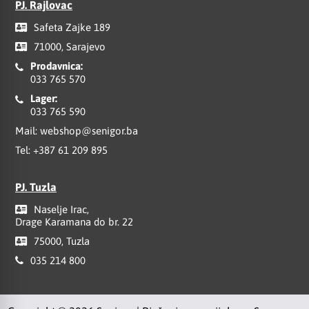
PJ. Rajlovac
Safeta Zajke 189
71000, Sarajevo
Prodavnica:
033 765 570
Lager:
033 765 590
Mail:
webshop@senigor.ba
Tel:
+387 61 209 895
PJ. Tuzla
Naselje Irac,
Drage Karamana do br. 22
75000, Tuzla
035 214 800