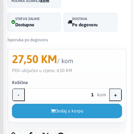
kom
MJERNA JEDINICA
STATUS ZALIHE
DOSTAVA
Dostupno
Po dogovoru
Isporuka po dogovoru
27,50 KM
/ kom
PDV uključen u cijenu:
4,00 KM
Količina
-
+
kom
Dodaj u korpu