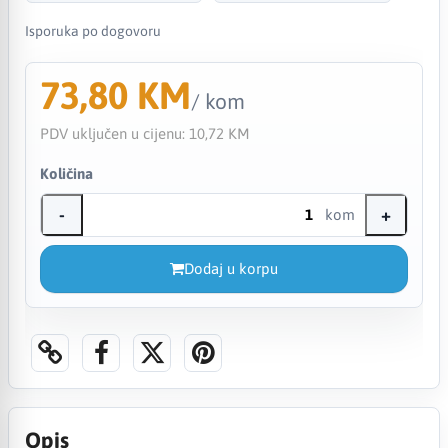
Isporuka po dogovoru
73,80 KM
/ kom
PDV uključen u cijenu:
10,72 KM
Količina
-
+
kom
Dodaj u korpu
Opis