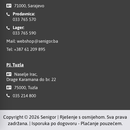
71000, Sarajevo
Prodavnica:
033 765 570
Lager:
033 765 590
Mail:
webshop@senigor.ba
Tel:
+387 61 209 895
PJ. Tuzla
Naselje Irac,
Drage Karamana do br. 22
75000, Tuzla
035 214 800
Copyright © 2026 Senigor | Rješenje s osmijehom. Sva prava
zadržana. | Isporuka po dogovoru - Plaćanje pouzećem.