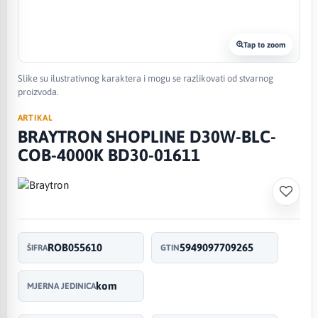
Tap to zoom
Slike su ilustrativnog karaktera i mogu se razlikovati od stvarnog
proizvoda.
ARTIKAL
BRAYTRON SHOPLINE D30W-BLC-
COB-4000K BD30-01611
ROB055610
5949097709265
ŠIFRA
GTIN
kom
MJERNA JEDINICA