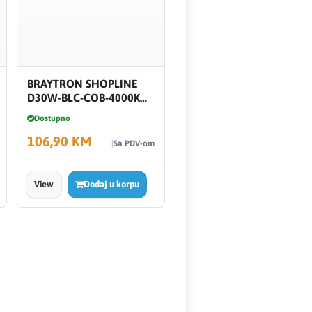
BRAYTRON SHOPLINE
D30W-BLC-COB-4000K
BD30-01611
Dostupno
106,90 KM
Sa PDV-om
View
Dodaj u korpu