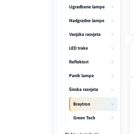
Ugradbene lampe
Creaton
Nadgradne lampe
DAEWOO
Vanjska rasvjeta
Den Braven
LED trake
Effebi
Reflektori
Eldom
Panik lampe
Electrolux
Šinska rasvjeta
ENGO
Braytron
EuroFence
Green Tech
Felder