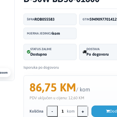
ROB055583
5949097701412
ŠIFRA
GTIN
kom
MJERNA JEDINICA
STATUS ZALIHE
DOSTAVA
Dostupno
Po dogovoru
Isporuka po dogovoru
 zoom
86,75 KM
/ kom
PDV uključen u cijenu:
12,60 KM
-
+
Količina
kom
Dod