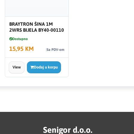
BRAYTRON ŠINA 1M
2WRS BIJELA BY40-00110
Dostupno
15,95 KM
Sa PDV-om
View
Dodaj u korpu
Senigor d.o.o.