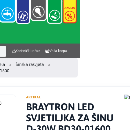
Korisnički račun
Vaša korpa
ela
Šinska rasvjeta
01600
ARTIKAL
BRAYTRON LED
SVJETILJKA ZA ŠINU
D-30W BD30-01600