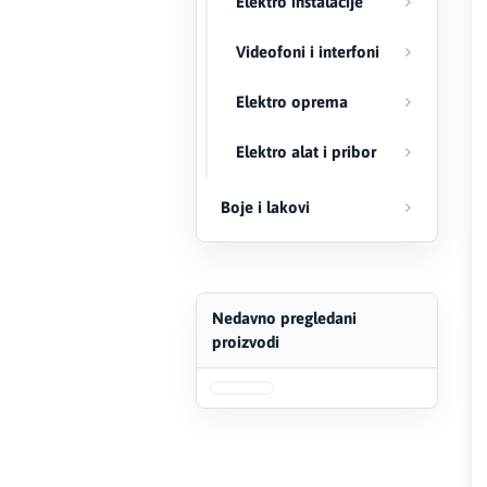
Elektro instalacije
FERRO
Videofoni i interfoni
Firat
Elektro oprema
Fischer
Elektro alat i pribor
Geberit
Boje i lakovi
Gedore Red
Geka
Nedavno pregledani
proizvodi
Gold Leon
Green Tech
Grundfos