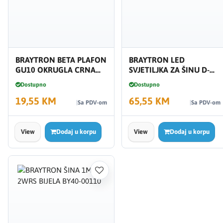
BRAYTRON BETA PLAFON
BRAYTRON LED
GU10 OKRUGLA CRNA
SVJETILJKA ZA ŠINU D-
BH04-00711
15W BD30-01401
Dostupno
Dostupno
19,55 KM
65,55 KM
Sa PDV-om
Sa PDV-om
View
Dodaj u korpu
View
Dodaj u korpu