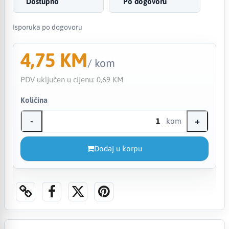
Dostupno
Po dogovoru
Isporuka po dogovoru
4,75 KM
/ kom
PDV uključen u cijenu:
0,69 KM
Količina
-
+
kom
Dodaj u korpu