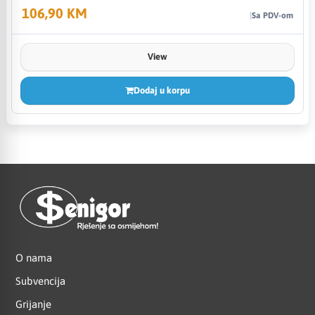
106,90 KM
Sa PDV-om
View
Dodaj u korpu
O nama
Subvencija
Grijanje