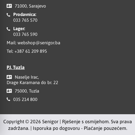
71000, Sarajevo
Prodavnica:
033 765 570
Lager:
033 765 590
Mail:
webshop@senigor.ba
Tel:
+387 61 209 895
PJ. Tuzla
Naselje Irac,
Drage Karamana do br. 22
75000, Tuzla
035 214 800
Copyright © 2026 Senigor | Rješenje s osmijehom. Sva prava
zadržana. | Isporuka po dogovoru - Plaćanje pouzećem.