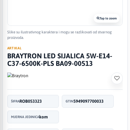
Tap to zoom
Slike su ilustrativnog karaktera i mogu se razlikovati od stvarnog
proizvoda.
ARTIKAL
BRAYTRON LED SIJALICA 5W-E14-
C37-6500K-PLS BA09-00513
ROB053323
5949097700033
ŠIFRA
GTIN
kom
MJERNA JEDINICA