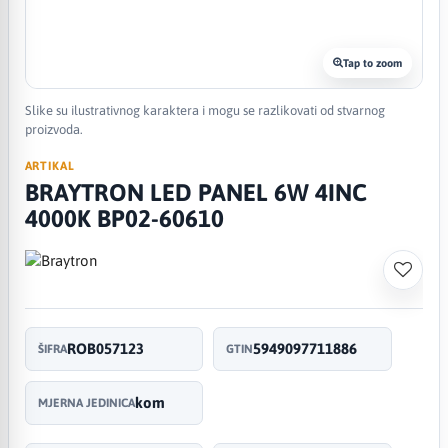
Tap to zoom
Slike su ilustrativnog karaktera i mogu se razlikovati od stvarnog
proizvoda.
ARTIKAL
BRAYTRON LED PANEL 6W 4INC
4000K BP02-60610
ROB057123
5949097711886
ŠIFRA
GTIN
kom
MJERNA JEDINICA