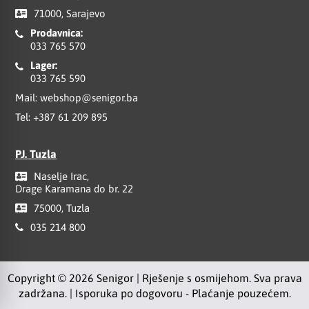
71000, Sarajevo
Prodavnica:
033 765 570
Lager:
033 765 590
Mail:
webshop@senigor.ba
Tel:
+387 61 209 895
PJ. Tuzla
Naselje Irac,
Drage Karamana do br. 22
75000, Tuzla
035 214 800
Copyright © 2026 Senigor | Rješenje s osmijehom. Sva prava
zadržana. | Isporuka po dogovoru - Plaćanje pouzećem.