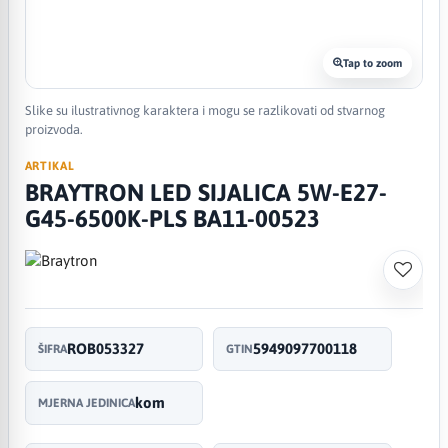
Tap to zoom
Slike su ilustrativnog karaktera i mogu se razlikovati od stvarnog
proizvoda.
ARTIKAL
BRAYTRON LED SIJALICA 5W-E27-
G45-6500K-PLS BA11-00523
ROB053327
5949097700118
ŠIFRA
GTIN
kom
MJERNA JEDINICA