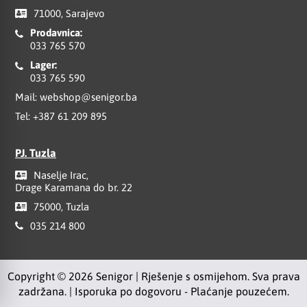
71000, Sarajevo
Prodavnica:
033 765 570
Lager:
033 765 590
Mail:
webshop@senigor.ba
Tel:
+387 61 209 895
PJ. Tuzla
Naselje Irac,
Drage Karamana do br. 22
75000, Tuzla
035 214 800
Copyright © 2026 Senigor | Rješenje s osmijehom. Sva prava
zadržana. | Isporuka po dogovoru - Plaćanje pouzećem.