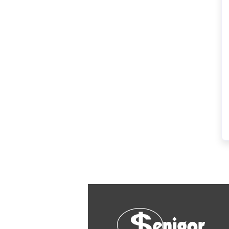
HAGER
Herz
Hidra Stil
Hisense
IGM
Jasic
JUB
Kale
Kalori
Karbosan