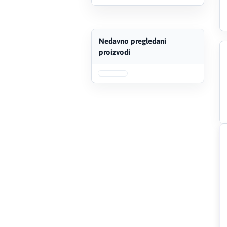
Creaton
Nedavno pregledani
DAEWOO
proizvodi
Den Braven
Effebi
Eldom
Electrolux
ENGO
EuroFence
Felder