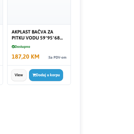
AKPLAST BAČVA ZA
PITKU VODU 59*95*68
200l
Dostupno
187,20 KM
Sa PDV-om
View
Dodaj u korpu