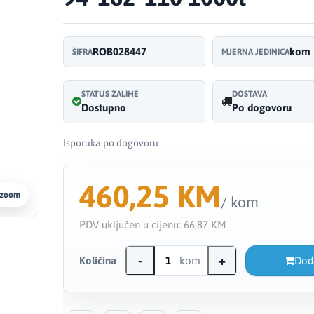
ROB028447
kom
ŠIFRA
MJERNA JEDINICA
STATUS ZALIHE
DOSTAVA
Dostupno
Po dogovoru
Isporuka po dogovoru
460,25 KM
 zoom
/ kom
PDV uključen u cijenu:
66,87 KM
-
+
Količina
kom
Dod