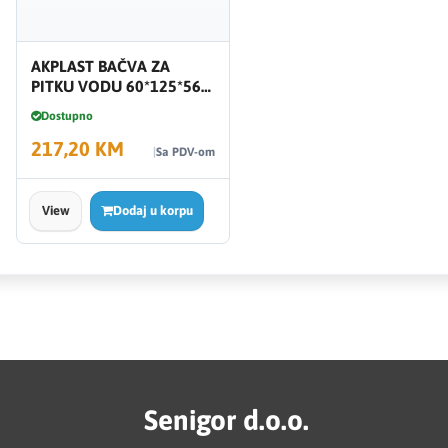
AKPLAST BAČVA ZA
PITKU VODU 60*125*56
300l ČETVRTASTA
Dostupno
217,20 KM
Sa PDV-om
View
Dodaj u korpu
Senigor d.o.o.