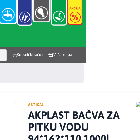
Korisnički račun
Vaša korpa
ARTIKAL
AKPLAST BAČVA ZA
PITKU VODU
94*162*110 1000l