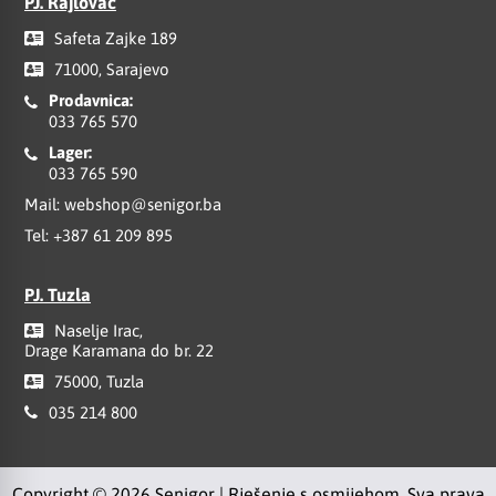
PJ. Rajlovac
Safeta Zajke 189
71000, Sarajevo
Prodavnica:
033 765 570
Lager:
033 765 590
Mail:
webshop@senigor.ba
Tel:
+387 61 209 895
PJ. Tuzla
Naselje Irac,
Drage Karamana do br. 22
75000, Tuzla
035 214 800
Copyright © 2026 Senigor | Rješenje s osmijehom. Sva prava