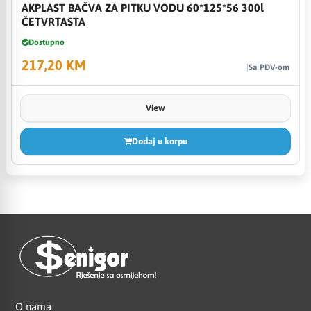
AKPLAST BAČVA ZA PITKU VODU 60*125*56 300l
ČETVRTASTA
Dostupno
217,20 KM
Sa PDV-om
View
Dodaj u korpu
O nama