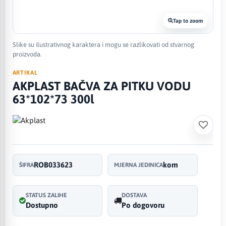
Tap to zoom
Slike su ilustrativnog karaktera i mogu se razlikovati od stvarnog
proizvoda.
ARTIKAL
AKPLAST BAČVA ZA PITKU VODU
63*102*73 300l
ROB033623
kom
ŠIFRA
MJERNA JEDINICA
STATUS ZALIHE
DOSTAVA
Dostupno
Po dogovoru