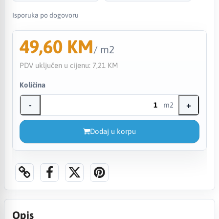
Isporuka po dogovoru
49,60 KM
/ m2
PDV uključen u cijenu:
7,21 KM
Količina
-
+
m2
Dodaj u korpu
Opis