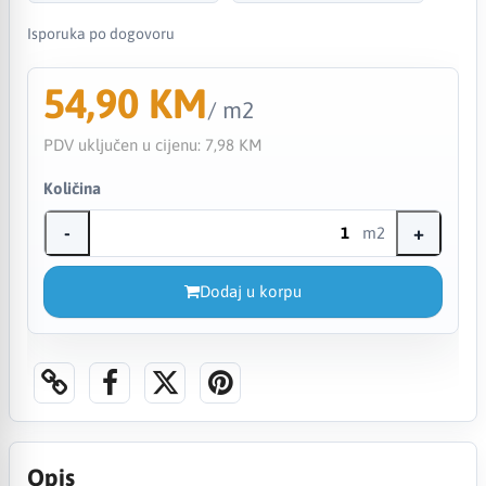
Isporuka po dogovoru
54,90 KM
/ m2
PDV uključen u cijenu:
7,98 KM
Količina
-
+
m2
Dodaj u korpu
Opis