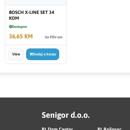
BOSCH X-LINE SET 34
KOM
Dostupno
36,65 KM
Sa PDV-om
View
Dodaj u korpu
Senigor d.o.o.
PJ. Dom Centar
PJ. Rajlovac