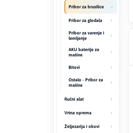
Pribor za brusilice
Creaton
Pribor za glodala
DAEWOO
Pribor za varenje i
lemljenje
Den Braven
AKU baterije za
mašine
Effebi
Bitovi
Eldom
Ostalo - Pribor za
Electrolux
mašine
ENGO
Ručni alat
EuroFence
Vrtna oprema
Željezarija i okovi
Felder