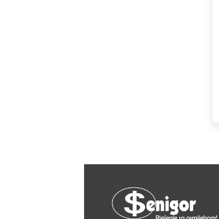
HAGER
Herz
Hidra Stil
Hisense
IGM
Jasic
JUB
Kale
Kalori
Karbosan