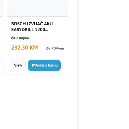
BOSCH IZVIJAČ AKU
EASYDRILL 1200
06039D3001
Dostupno
232,30 KM
Sa PDV-om
View
Dodaj u korpu