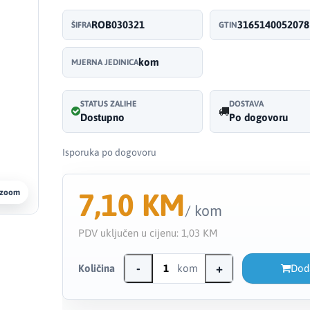
ROB030321
3165140052078
ŠIFRA
GTIN
kom
MJERNA JEDINICA
STATUS ZALIHE
DOSTAVA
Dostupno
Po dogovoru
Isporuka po dogovoru
7,10 KM
 zoom
/ kom
PDV uključen u cijenu:
1,03 KM
-
+
Količina
kom
Dod