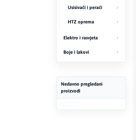
Usisivači i perači
FERRO
HTZ oprema
Firat
Elektro i rasvjeta
Fischer
Boje i lakovi
Geberit
Gedore Red
Geka
Nedavno pregledani
proizvodi
Gold Leon
Green Tech
Grundfos