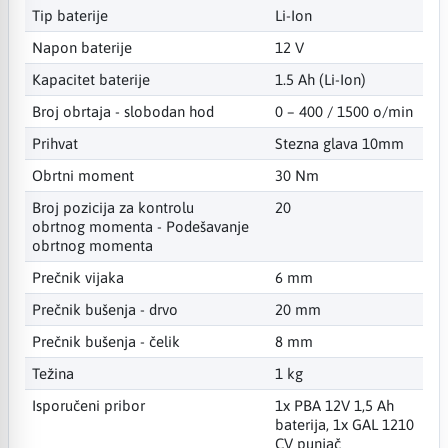
Tip baterije
Li-Ion
Napon baterije
12 V
Kapacitet baterije
1.5 Ah (Li-Ion)
Broj obrtaja - slobodan hod
0 – 400 / 1500 o/min
Prihvat
Stezna glava 10mm
Obrtni moment
30 Nm
Broj pozicija za kontrolu
20
obrtnog momenta - Podešavanje
obrtnog momenta
Prečnik vijaka
6 mm
Prečnik bušenja - drvo
20 mm
Prečnik bušenja - čelik
8 mm
Težina
1 kg
Isporučeni pribor
1x PBA 12V 1,5 Ah
baterija, 1x GAL 1210
CV punjač