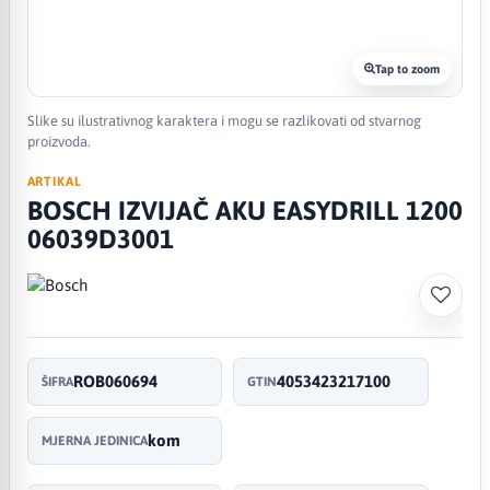
Tap to zoom
Slike su ilustrativnog karaktera i mogu se razlikovati od stvarnog
proizvoda.
ARTIKAL
BOSCH IZVIJAČ AKU EASYDRILL 1200
06039D3001
ROB060694
4053423217100
ŠIFRA
GTIN
kom
MJERNA JEDINICA