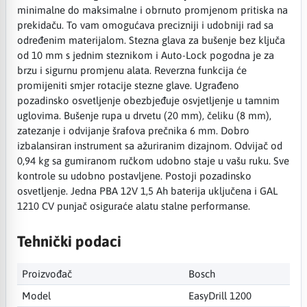
minimalne do maksimalne i obrnuto promjenom pritiska na
prekidaču. To vam omogućava precizniji i udobniji rad sa
određenim materijalom. Stezna glava za bušenje bez ključa
od 10 mm s jednim steznikom i Auto-Lock pogodna je za
brzu i sigurnu promjenu alata. Reverzna funkcija će
promijeniti smjer rotacije stezne glave. Ugrađeno
pozadinsko osvetljenje obezbjeđuje osvjetljenje u tamnim
uglovima. Bušenje rupa u drvetu (20 mm), čeliku (8 mm),
zatezanje i odvijanje šrafova prečnika 6 mm. Dobro
izbalansiran instrument sa ažuriranim dizajnom. Odvijač od
0,94 kg sa gumiranom ručkom udobno staje u vašu ruku. Sve
kontrole su udobno postavljene. Postoji pozadinsko
osvetljenje. Jedna PBA 12V 1,5 Ah baterija uključena i GAL
1210 CV punjač osiguraće alatu stalne performanse.
Tehnički podaci
Proizvođač
Bosch
Model
EasyDrill 1200