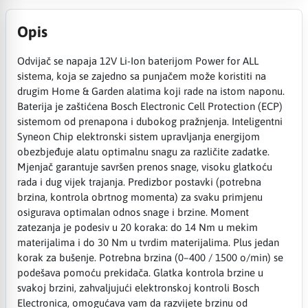
Opis
Odvijač se napaja 12V Li-Ion baterijom Power for ALL
sistema, koja se zajedno sa punjačem može koristiti na
drugim Home & Garden alatima koji rade na istom naponu.
Baterija je zaštićena Bosch Electronic Cell Protection (ECP)
sistemom od prenapona i dubokog pražnjenja. Inteligentni
Syneon Chip elektronski sistem upravljanja energijom
obezbjeđuje alatu optimalnu snagu za različite zadatke.
Mjenjač garantuje savršen prenos snage, visoku glatkoću
rada i dug vijek trajanja. Predizbor postavki (potrebna
brzina, kontrola obrtnog momenta) za svaku primjenu
osigurava optimalan odnos snage i brzine. Moment
zatezanja je podesiv u 20 koraka: do 14 Nm u mekim
materijalima i do 30 Nm u tvrdim materijalima. Plus jedan
korak za bušenje. Potrebna brzina (0–400 / 1500 o/min) se
podešava pomoću prekidača. Glatka kontrola brzine u
svakoj brzini, zahvaljujući elektronskoj kontroli Bosch
Electronica, omogućava vam da razvijete brzinu od