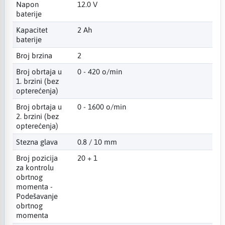
Napon
12.0 V
baterije
Kapacitet
2 Ah
baterije
Broj brzina
2
Broj obrtaja u
0 - 420 o/min
1. brzini (bez
opterećenja)
Broj obrtaja u
0 - 1600 o/min
2. brzini (bez
opterećenja)
Stezna glava
0.8 / 10 mm
Broj pozicija
20 + 1
za kontrolu
obrtnog
momenta -
Podešavanje
obrtnog
momenta