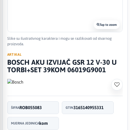
Tap to zoom
Slike su ilustrativnog karaktera i mogu se razlikovati od stvarnog
proizvoda.
ARTIKAL
BOSCH AKU IZVIJAČ GSR 12 V-30 U
TORBI+SET 39KOM 06019G9001
ROB055083
3165140955331
ŠIFRA
GTIN
kom
MJERNA JEDINICA