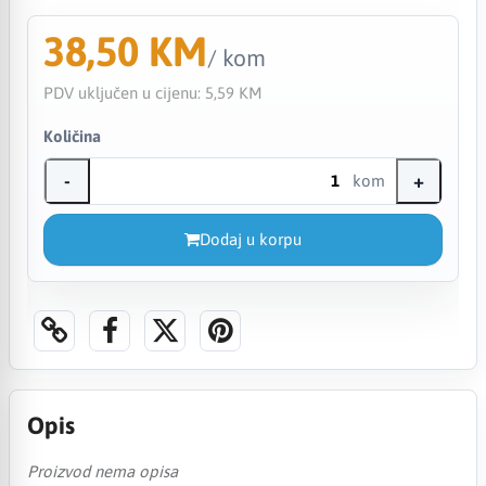
38,50 KM
/ kom
PDV uključen u cijenu:
5,59 KM
Količina
-
+
kom
Dodaj u korpu
Opis
Proizvod nema opisa