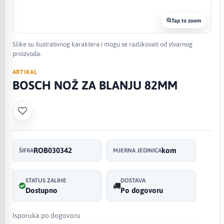
Tap to zoom
Slike su ilustrativnog karaktera i mogu se razlikovati od stvarnog
proizvoda.
ARTIKAL
BOSCH NOŽ ZA BLANJU 82MM
ROB030342
kom
ŠIFRA
MJERNA JEDINICA
STATUS ZALIHE
DOSTAVA
Dostupno
Po dogovoru
Isporuka po dogovoru