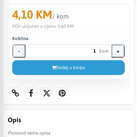
4,10 KM
/ kom
PDV uključen u cijenu:
0,60 KM
Količina
-
+
kom
Dodaj u korpu
Opis
Proizvod nema opisa