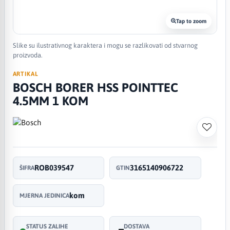
Tap to zoom
Slike su ilustrativnog karaktera i mogu se razlikovati od stvarnog
proizvoda.
ARTIKAL
BOSCH BORER HSS POINTTEC
4.5MM 1 KOM
ROB039547
3165140906722
ŠIFRA
GTIN
kom
MJERNA JEDINICA
STATUS ZALIHE
DOSTAVA