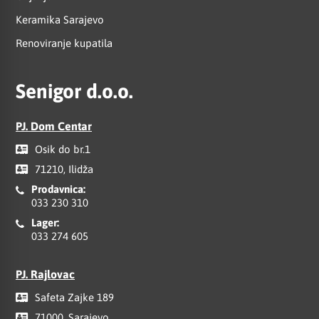
Keramika Sarajevo
Renoviranje kupatila
Senigor d.o.o.
PJ. Dom Centar
Osik do br.1
71210, Ilidža
Prodavnica:
033 230 310
Lager:
033 274 605
PJ. Rajlovac
Safeta Zajke 189
71000, Sarajevo