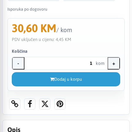
Isporuka po dogovoru
30,60 KM
/ kom
PDV uključen u cijenu:
4,45 KM
Količina
-
+
kom
Dodaj u korpu
Opis