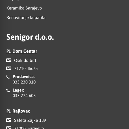
Keramika Sarajevo
Renoviranje kupatila
Senigor d.o.o.
PJ. Dom Centar
Osik do br.1
71210, Ilidža
Prodavnica:
033 230 310
Lager:
033 274 605
PJ. Rajlovac
Safeta Zajke 189
71000, Sarajevo