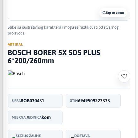
Tap to zoom
Slike su ilustrativnog karaktera i mogu se razlikovati od stvarnog
proizvoda.
ARTIKAL
BOSCH BORER 5X SDS PLUS
6*200/260mm
ROB030431
6949509223333
ŠIFRA
GTIN
kom
MJERNA JEDINICA
STATUS ZALIHE
DOSTAVA