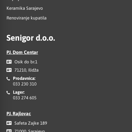
Keramika Sarajevo
Renoviranje kupatila
Senigor d.o.o.
PJ. Dom Centar
Osik do br.1
71210, Ilidža
Prodavnica:
033 230 310
Lager:
033 274 605
PJ. Rajlovac
Safeta Zajke 189
71000, Sarajevo