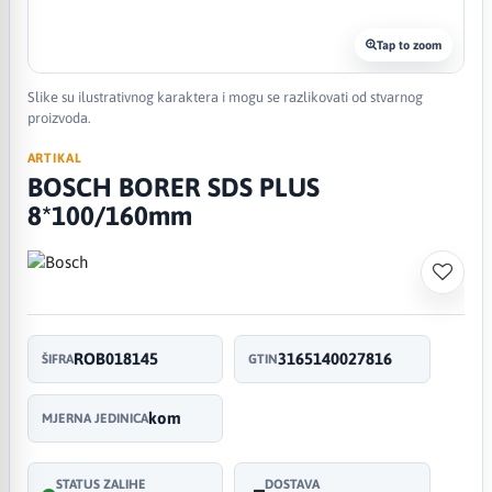
Tap to zoom
Slike su ilustrativnog karaktera i mogu se razlikovati od stvarnog
proizvoda.
ARTIKAL
BOSCH BORER SDS PLUS
8*100/160mm
ROB018145
3165140027816
ŠIFRA
GTIN
kom
MJERNA JEDINICA
STATUS ZALIHE
DOSTAVA