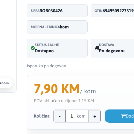
ROB030426
6949509223319
ŠIFRA
GTIN
kom
MJERNA JEDINICA
STATUS ZALIHE
DOSTAVA
Dostupno
Po dogovoru
Isporuka po dogovoru
7,90 KM
 zoom
/ kom
PDV uključen u cijenu:
1,15 KM
-
+
Količina
kom
Dod