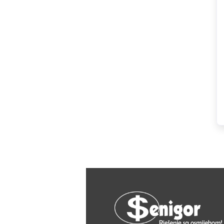
HAGER
Herz
Hidra Stil
Hisense
IGM
Jasic
JUB
Kale
Kalori
Karbosan