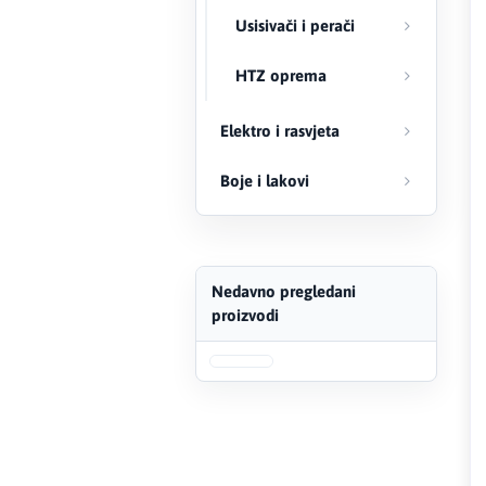
Usisivači i perači
FERRO
HTZ oprema
Firat
Elektro i rasvjeta
Fischer
Boje i lakovi
Geberit
Gedore Red
Geka
Nedavno pregledani
proizvodi
Gold Leon
Green Tech
Grundfos