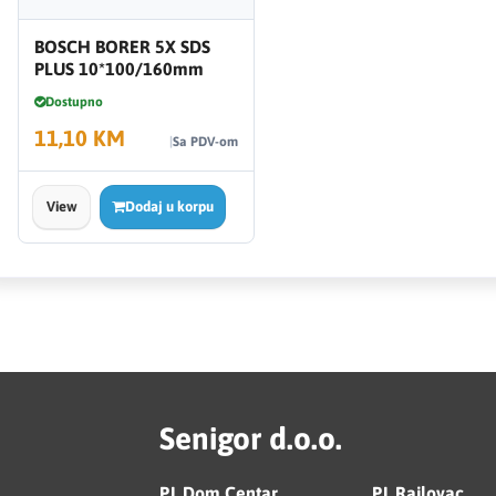
BOSCH BORER 5X SDS
PLUS 10*100/160mm
Dostupno
11,10 KM
Sa PDV-om
View
Dodaj u korpu
Senigor d.o.o.
PJ. Dom Centar
PJ. Rajlovac