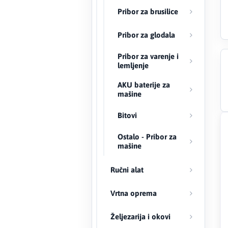
Pribor za brusilice
Creaton
Pribor za glodala
DAEWOO
Pribor za varenje i
lemljenje
Den Braven
AKU baterije za
mašine
Effebi
Bitovi
Eldom
Ostalo - Pribor za
Electrolux
mašine
ENGO
Ručni alat
EuroFence
Vrtna oprema
Željezarija i okovi
Felder