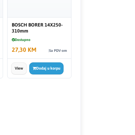
BOSCH BORER 14X250-
310mm
Dostupno
27,30 KM
Sa PDV-om
View
Dodaj u korpu