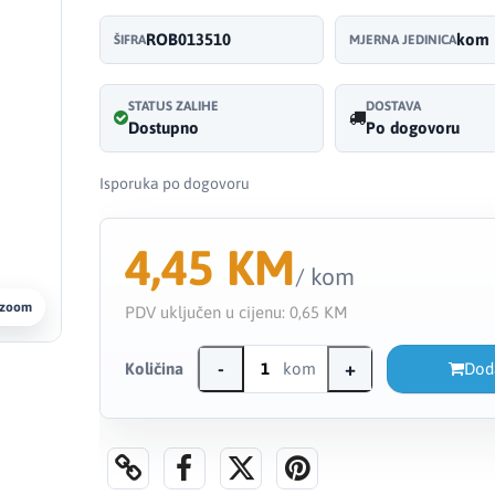
ROB013510
kom
ŠIFRA
MJERNA JEDINICA
STATUS ZALIHE
DOSTAVA
Dostupno
Po dogovoru
Isporuka po dogovoru
4,45 KM
/ kom
 zoom
PDV uključen u cijenu:
0,65 KM
-
+
Količina
kom
Dod