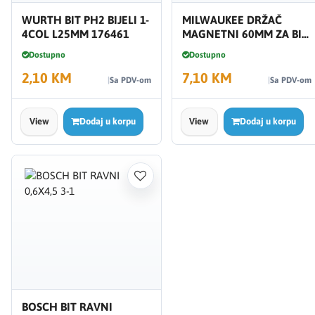
WURTH BIT PH2 BIJELI 1-
MILWAUKEE DRŽAČ
4COL L25MM 176461
MAGNETNI 60MM ZA BIT
IMPACT 4932430478
Dostupno
Dostupno
2,10 KM
7,10 KM
Sa PDV-om
Sa PDV-om
View
Dodaj u korpu
View
Dodaj u korpu
BOSCH BIT RAVNI