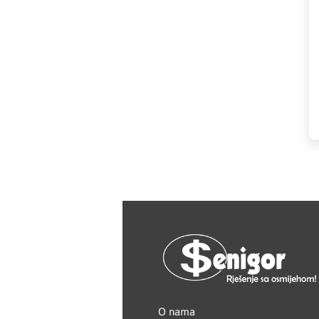
HAGER
Herz
Hidra Stil
Hisense
IGM
Jasic
JUB
Kale
Kalori
O nama
Karbosan