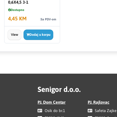
0,6X4,5 3-1
Dostupno
4,45 KM
Sa PDV-om
View
Dodaj u korpu
Senigor d.o.o.
PJ. Dom Centar
PJ. Rajlovac
Osik do br.1
Safeta Zajke