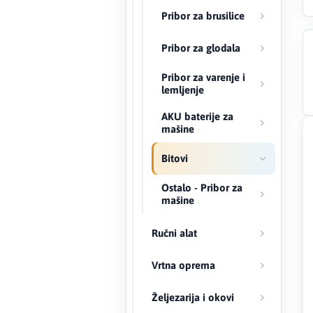
Pribor za brusilice
Creaton
Pribor za glodala
DAEWOO
Pribor za varenje i
lemljenje
Den Braven
AKU baterije za
mašine
Effebi
Bitovi
Eldom
Ostalo - Pribor za
Electrolux
mašine
ENGO
Ručni alat
EuroFence
Vrtna oprema
Željezarija i okovi
Felder