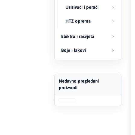
Usisivači i perači
FERRO
HTZ oprema
Firat
Elektro i rasvjeta
Fischer
Boje i lakovi
Geberit
Gedore Red
Geka
Nedavno pregledani
proizvodi
Gold Leon
Green Tech
Grundfos