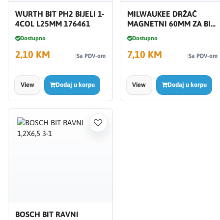
WURTH BIT PH2 BIJELI 1-
MILWAUKEE DRŽAČ
4COL L25MM 176461
MAGNETNI 60MM ZA BIT
IMPACT 4932430478
Dostupno
Dostupno
2,10 KM
7,10 KM
Sa PDV-om
Sa PDV-om
View
Dodaj u korpu
View
Dodaj u korpu
BOSCH BIT RAVNI