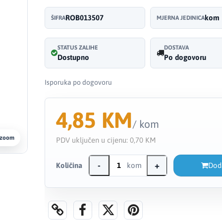
ROB013507
kom
ŠIFRA
MJERNA JEDINICA
STATUS ZALIHE
DOSTAVA
Dostupno
Po dogovoru
Isporuka po dogovoru
4,85 KM
/ kom
 zoom
PDV uključen u cijenu:
0,70 KM
-
+
Količina
kom
Dod