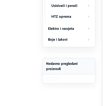
Usisivači i perači
FERRO
HTZ oprema
Firat
Elektro i rasvjeta
Fischer
Boje i lakovi
Geberit
Gedore Red
Geka
Nedavno pregledani
proizvodi
Gold Leon
Green Tech
Grundfos