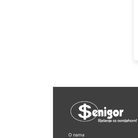
HAGER
Herz
Hidra Stil
Hisense
IGM
Jasic
JUB
Kale
Kalori
O nama
Karbosan