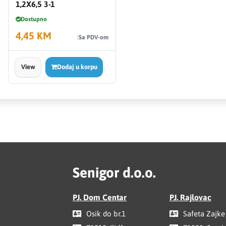
1,2X6,5 3-1
Dostupno
4,45 KM
Sa PDV-om
View
Dodaj u korpu
Senigor d.o.o.
PJ. Dom Centar
PJ. Rajlovac
Osik do br.1
Safeta Zajke