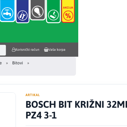
Korisnički račun
Vaša korpa
e
Bitovi
ARTIKAL
BOSCH BIT KRIŽNI 32
PZ4 3-1