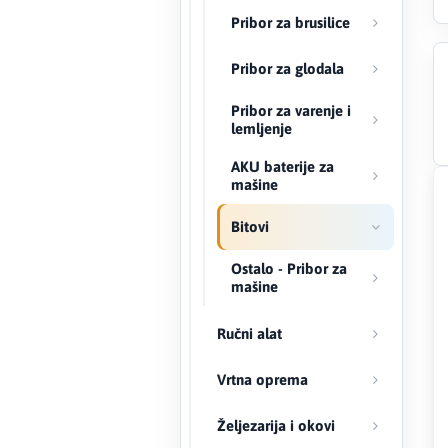
Pribor za brusilice
Creaton
Pribor za glodala
DAEWOO
Pribor za varenje i
lemljenje
Den Braven
AKU baterije za
mašine
Effebi
Bitovi
Eldom
Ostalo - Pribor za
Electrolux
mašine
ENGO
Ručni alat
EuroFence
Vrtna oprema
Željezarija i okovi
Felder