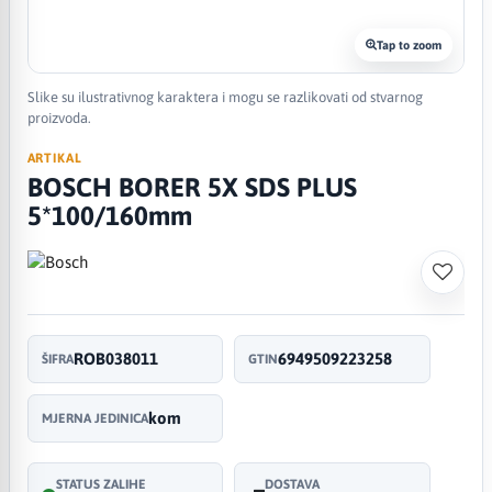
Tap to zoom
Slike su ilustrativnog karaktera i mogu se razlikovati od stvarnog
proizvoda.
ARTIKAL
BOSCH BORER 5X SDS PLUS
5*100/160mm
ROB038011
6949509223258
ŠIFRA
GTIN
kom
MJERNA JEDINICA
STATUS ZALIHE
DOSTAVA