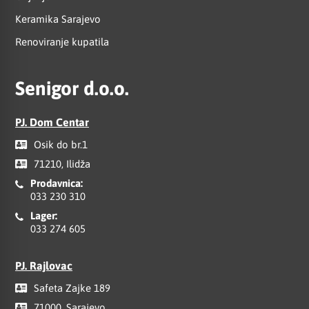
Keramika Sarajevo
Renoviranje kupatila
Senigor d.o.o.
PJ. Dom Centar
Osik do br.1
71210, Ilidža
Prodavnica:
033 230 310
Lager:
033 274 605
PJ. Rajlovac
Safeta Zajke 189
71000, Sarajevo