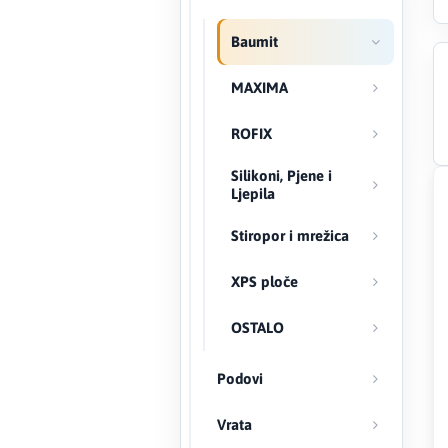
Baumit
Creaton
MAXIMA
DAEWOO
ROFIX
Den Braven
Silikoni, Pjene i
Effebi
Ljepila
Eldom
Stiropor i mrežica
XPS ploče
Electrolux
OSTALO
ENGO
Podovi
EuroFence
Vrata
Felder