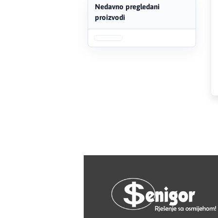
HAGER
Nedavno pregledani
proizvodi
Herz
Hidra Stil
Hisense
IGM
Jasic
JUB
Kale
Kalori
Karbosan