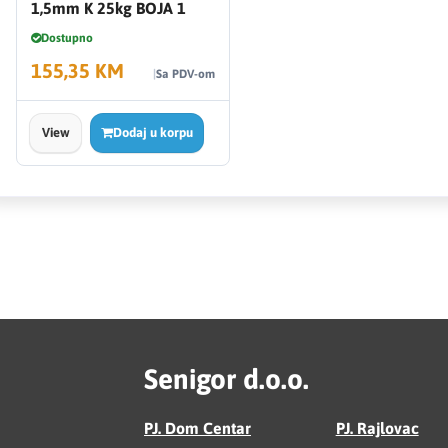
1,5mm K 25kg BOJA 1
Dostupno
155,35 KM
Sa PDV-om
View
Dodaj u korpu
Senigor d.o.o.
PJ. Dom Centar
PJ. Rajlovac