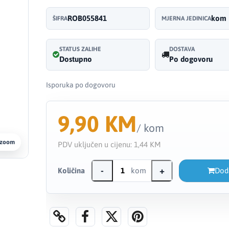
ROB055841
kom
ŠIFRA
MJERNA JEDINICA
STATUS ZALIHE
DOSTAVA
Dostupno
Po dogovoru
Isporuka po dogovoru
9,90 KM
/ kom
 zoom
PDV uključen u cijenu:
1,44 KM
-
+
Količina
kom
Dod