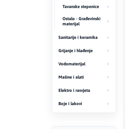
Tavanske stepenice
FERRO
Ostalo - Građevinski
Firat
materijal
Fischer
Sanitarije i keramika
Geberit
Grijanje i hlađenje
Gedore Red
Vodomaterijal
Geka
Mašine i alati
Elektro i rasvjeta
Gold Leon
Boje i lakovi
Green Tech
Grundfos