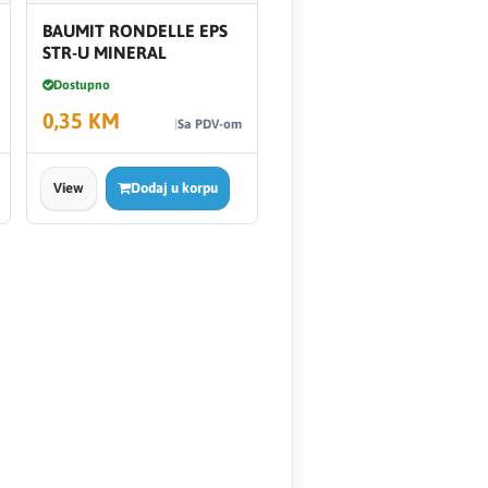
BAUMIT RONDELLE EPS
STR-U MINERAL
Dostupno
0,35 KM
Sa PDV-om
View
Dodaj u korpu