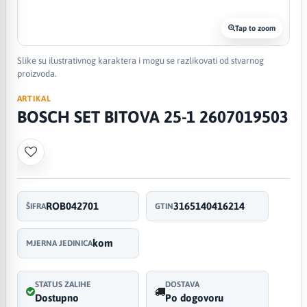
Tap to zoom
Slike su ilustrativnog karaktera i mogu se razlikovati od stvarnog
proizvoda.
ARTIKAL
BOSCH SET BITOVA 25-1 2607019503
ROB042701
3165140416214
ŠIFRA
GTIN
kom
MJERNA JEDINICA
STATUS ZALIHE
DOSTAVA
Dostupno
Po dogovoru