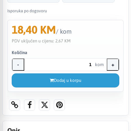
Isporuka po dogovoru
18,40 KM
/ kom
PDV uključen u cijenu:
2,67 KM
Količina
-
+
kom
Dodaj u korpu
Opis