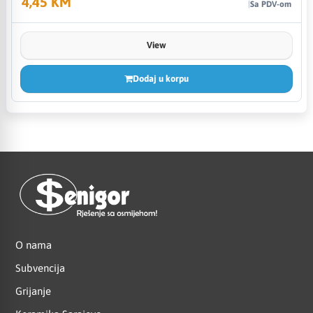
4,45 KM
Sa PDV-om
View
Dodaj u korpu
O nama
Subvencija
Grijanje