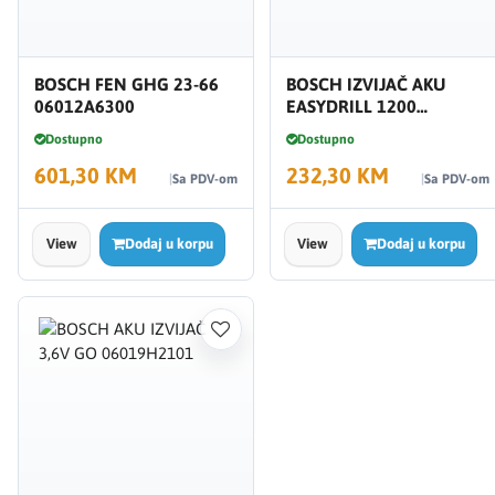
BOSCH FEN GHG 23-66
BOSCH IZVIJAČ AKU
06012A6300
EASYDRILL 1200
06039D3001
Dostupno
Dostupno
601,30 KM
232,30 KM
Sa PDV-om
Sa PDV-om
View
Dodaj u korpu
View
Dodaj u korpu