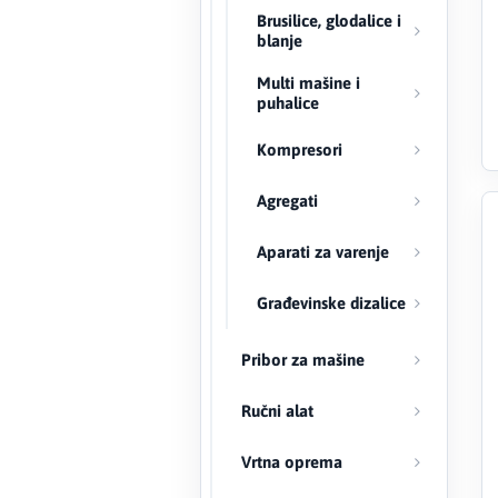
Brusilice, glodalice i
blanje
Creaton
Multi mašine i
DAEWOO
puhalice
Kompresori
Den Braven
Agregati
Effebi
Aparati za varenje
Eldom
Građevinske dizalice
Electrolux
Pribor za mašine
ENGO
Ručni alat
EuroFence
Vrtna oprema
Felder