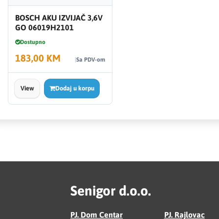
BOSCH AKU IZVIJAČ 3,6V
GO 06019H2101
Dostupno
183,00 KM
Sa PDV-om
View
Dodaj u korpu
Senigor d.o.o.
PJ. Dom Centar
PJ. Rajlovac