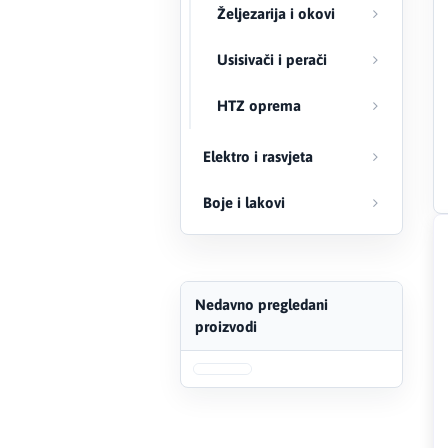
Željezarija i okovi
FERRO
Usisivači i perači
Firat
HTZ oprema
Fischer
Elektro i rasvjeta
Geberit
Boje i lakovi
Gedore Red
Geka
Nedavno pregledani
Gold Leon
proizvodi
Green Tech
Grundfos