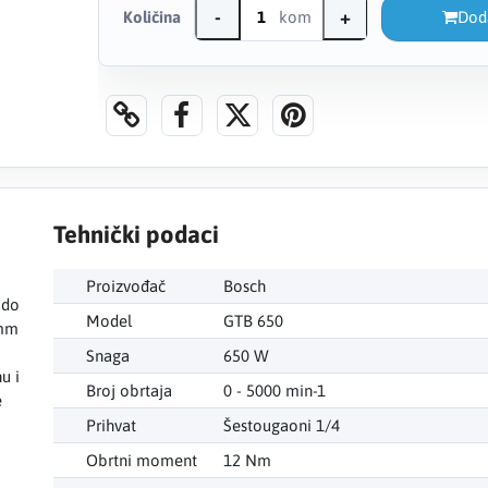
-
+
Količina
kom
Dod
Tehnički podaci
Proizvođač
Bosch
 do
Model
GTB 650
 mm
Snaga
650 W
u i
Broj obrtaja
0 - 5000 min-1
e
Prihvat
Šestougaoni 1/4
Obrtni moment
12 Nm