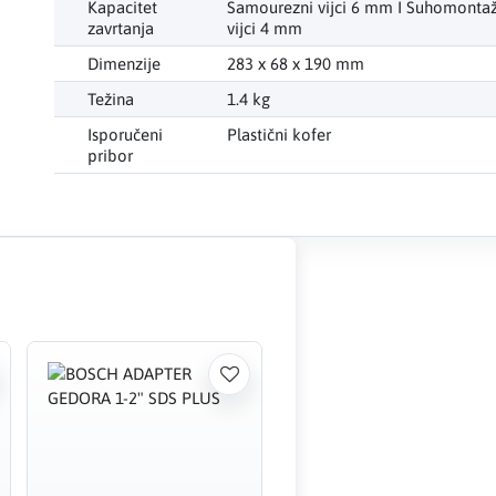
Kapacitet
Samourezni vijci 6 mm I Suhomontaž
zavrtanja
vijci 4 mm
Dimenzije
283 x 68 x 190 mm
Težina
1.4 kg
Isporučeni
Plastični kofer
pribor