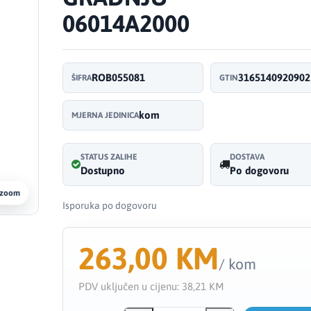
06014A2000
ROB055081
3165140920902
ŠIFRA
GTIN
kom
MJERNA JEDINICA
STATUS ZALIHE
DOSTAVA
Dostupno
Po dogovoru
 zoom
Isporuka po dogovoru
263,00 KM
/ kom
PDV uključen u cijenu:
38,21 KM