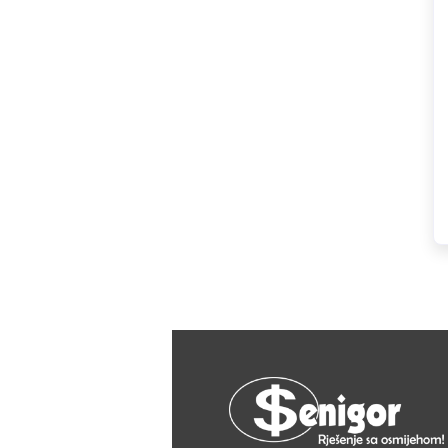
Kastamonu
KERAMIKA KANJIŽA
Knauf
LAFAT
Livarna Titan
Magmaweld
Makel
Makita
MASS - light