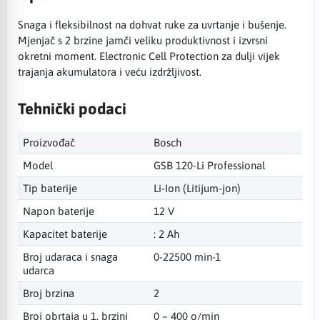
Snaga i fleksibilnost na dohvat ruke za uvrtanje i bušenje.
Mjenjač s 2 brzine jamči veliku produktivnost i izvrsni
okretni moment. Electronic Cell Protection za dulji vijek
trajanja akumulatora i veću izdržljivost.
Tehnički podaci
Proizvođač
Bosch
Model
GSB 120-Li Professional
Tip baterije
Li-Ion (Litijum-jon)
Napon baterije
12 V
Kapacitet baterije
: 2 Ah
Broj udaraca i snaga
0-22500 min-1
udarca
Broj brzina
2
Broj obrtaja u 1. brzini
0 – 400 o/min