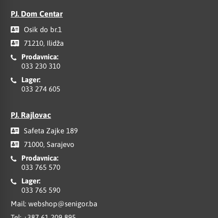
PJ. Dom Centar
Osik do br.1
71210, Ilidža
Prodavnica:
033 230 310
Lager:
033 274 605
PJ. Rajlovac
Safeta Zajke 189
71000, Sarajevo
Prodavnica:
033 765 570
Lager:
033 765 590
Mail:
webshop@senigor.ba
Tel:
+387 61 209 895