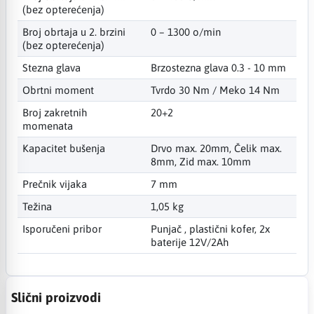
(bez opterećenja)
Broj obrtaja u 2. brzini
0 – 1300 o/min
(bez opterećenja)
Stezna glava
Brzostezna glava 0.3 - 10 mm
Obrtni moment
Tvrdo 30 Nm / Meko 14 Nm
Broj zakretnih
20+2
momenata
Kapacitet bušenja
Drvo max. 20mm, Čelik max.
8mm, Zid max. 10mm
Prečnik vijaka
7 mm
Težina
1,05 kg
Isporučeni pribor
Punjač , plastični kofer, 2x
baterije 12V/2Ah
Slični proizvodi