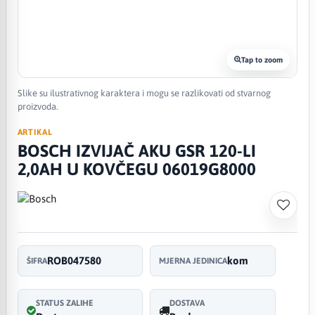
Tap to zoom
Slike su ilustrativnog karaktera i mogu se razlikovati od stvarnog
proizvoda.
ARTIKAL
BOSCH IZVIJAČ AKU GSR 120-LI
2,0AH U KOVČEGU 06019G8000
ROB047580
kom
ŠIFRA
MJERNA JEDINICA
STATUS ZALIHE
DOSTAVA