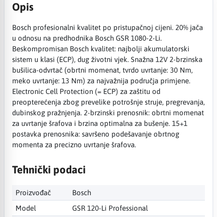
Opis
Bosch profesionalni kvalitet po pristupačnoj cijeni. 20% jača
u odnosu na predhodnika Bosch GSR 1080-2-Li.
Beskompromisan Bosch kvalitet: najbolji akumulatorski
sistem u klasi (ECP), dug životni vjek. Snažna 12V 2-brzinska
bušilica-odvrtač (obrtni momenat, tvrdo uvrtanje: 30 Nm,
meko uvrtanje: 13 Nm) za najvažnija područja primjene.
Electronic Cell Protection (= ECP) za zaštitu od
preopterećenja zbog prevelike potrošnje struje, pregrevanja,
dubinskog pražnjenja. 2-brzinski prenosnik: obrtni momenat
za uvrtanje šrafova i brzina optimalna za bušenje. 15+1
postavka prenosnika: savršeno podešavanje obrtnog
momenta za precizno uvrtanje šrafova.
Tehnički podaci
Proizvođač
Bosch
Model
GSR 120-Li Professional