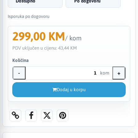
Dostupno
Po dogovoru
Isporuka po dogovoru
299,00 KM
/ kom
PDV uključen u cijenu:
43,44 KM
Količina
-
+
kom
Dodaj u korpu