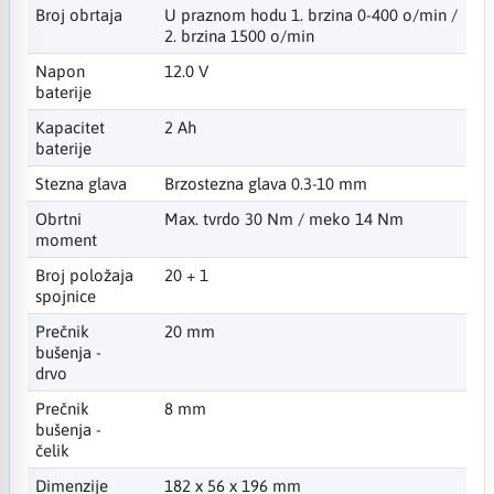
Broj obrtaja
U praznom hodu 1. brzina 0-400 o/min /
2. brzina 1500 o/min
Napon
12.0 V
baterije
Kapacitet
2 Ah
baterije
Stezna glava
Brzostezna glava 0.3-10 mm
Obrtni
Max. tvrdo 30 Nm / meko 14 Nm
moment
Broj položaja
20 + 1
spojnice
Prečnik
20 mm
bušenja -
drvo
Prečnik
8 mm
bušenja -
čelik
Dimenzije
182 x 56 x 196 mm