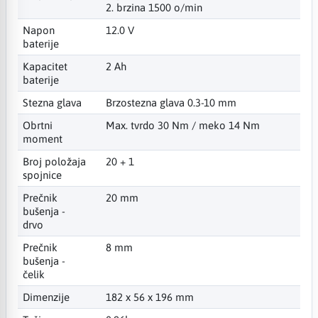
2. brzina 1500 o/min
Napon
12.0 V
baterije
Kapacitet
2 Ah
baterije
Stezna glava
Brzostezna glava 0.3-10 mm
Obrtni
Max. tvrdo 30 Nm / meko 14 Nm
moment
Broj položaja
20 + 1
spojnice
Prečnik
20 mm
bušenja -
drvo
Prečnik
8 mm
bušenja -
čelik
Dimenzije
182 x 56 x 196 mm