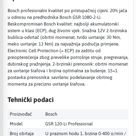
Bosch profesionalni kvalitet po pristupačnoj cijeni. 20% jača
u odnosu na predhodnika Bosch GSR 1080-2-Li.
Beskompromisan Bosch kvalitet: najbolji akumulatorski
sistem u klasi (ECP), dug životni vjek. Snažna 12V 2-brzinska
bušilica-odvrtač (obrtni momenat, tvrdo uvrtanje: 30 Nm,
meko uvrtanje: 13 Nm) za najvažnija područja primjene.
Electronic Cell Protection (= ECP) za zaštitu od
preopterećenja zbog prevelike potrošnje struje, pregrevanja,
dubinskog pražnjenja. 2-brzinski prenosnik: obrtni momenat
za uvrtanje šrafova i brzina optimalna za bušenje. 15+1
postavka prenosnika: savršeno podešavanje obrtnog
momenta za precizno uvrtanje šrafova.
Tehnički podaci
Proizvođač
Bosch
Model
GSR 120-Li Professional
Broj obrtaja
U praznom hodu 1. brzina 0-400 o/min /