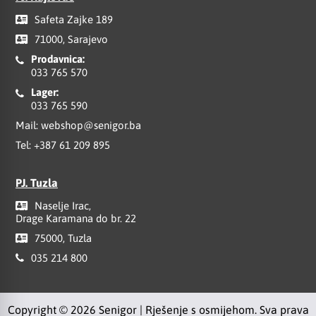
Safeta Zajke 189
71000, Sarajevo
Prodavnica:
033 765 570
Lager:
033 765 590
Mail:
webshop@senigor.ba
Tel:
+387 61 209 895
PJ. Tuzla
Naselje Irac,
Drage Karamana do br. 22
75000, Tuzla
035 214 800
Copyright © 2026 Senigor | Rješenje s osmijehom. Sva prava