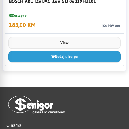
BOSCH AKU IZVIJAČ 3,6V GO 06019H2101
Dostupno
183,00 KM
Sa PDV-om
View
Dodaj u korpu
O nama