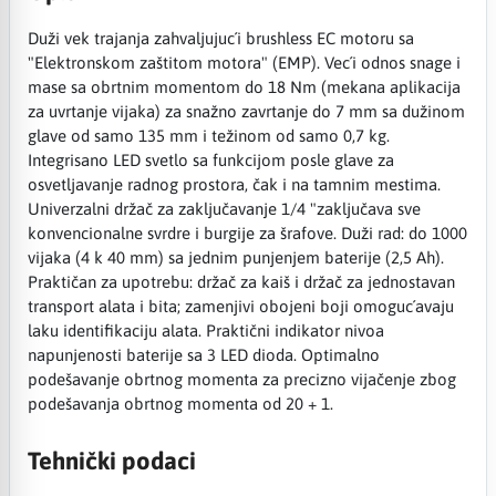
Duži vek trajanja zahvaljujuc´i brushless EC motoru sa
"Elektronskom zaštitom motora" (EMP). Vec´i odnos snage i
mase sa obrtnim momentom do 18 Nm (mekana aplikacija
za uvrtanje vijaka) za snažno zavrtanje do 7 mm sa dužinom
glave od samo 135 mm i težinom od samo 0,7 kg.
Integrisano LED svetlo sa funkcijom posle glave za
osvetljavanje radnog prostora, čak i na tamnim mestima.
Univerzalni držač za zaključavanje 1/4 "zaključava sve
konvencionalne svrdre i burgije za šrafove. Duži rad: do 1000
vijaka (4 k 40 mm) sa jednim punjenjem baterije (2,5 Ah).
Praktičan za upotrebu: držač za kaiš i držač za jednostavan
transport alata i bita; zamenjivi obojeni boji omoguc´avaju
laku identifikaciju alata. Praktični indikator nivoa
napunjenosti baterije sa 3 LED dioda. Optimalno
podešavanje obrtnog momenta za precizno vijačenje zbog
podešavanja obrtnog momenta od 20 + 1.
Tehnički podaci