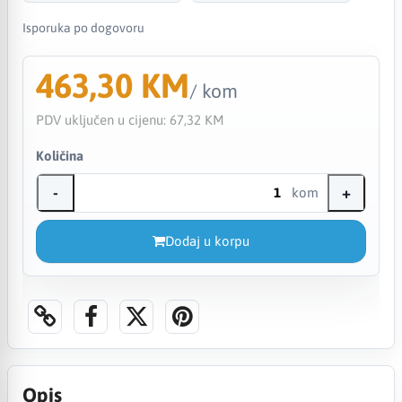
Isporuka po dogovoru
463,30 KM
/ kom
PDV uključen u cijenu:
67,32 KM
Količina
-
+
kom
Dodaj u korpu
Opis