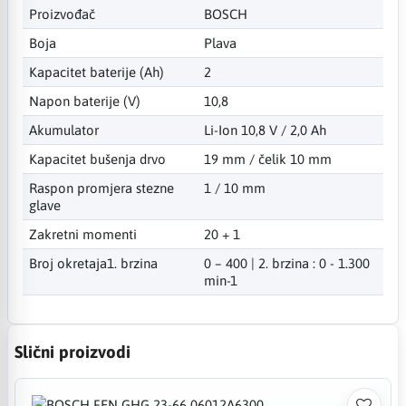
Proizvođač
BOSCH
Boja
Plava
Kapacitet baterije (Ah)
2
Napon baterije (V)
10,8
Akumulator
Li-Ion 10,8 V / 2,0 Ah
Kapacitet bušenja drvo
19 mm / čelik 10 mm
Raspon promjera stezne
1 / 10 mm
glave
Zakretni momenti
20 + 1
Broj okretaja1. brzina
0 – 400 | 2. brzina : 0 - 1.300
min-1
Slični proizvodi